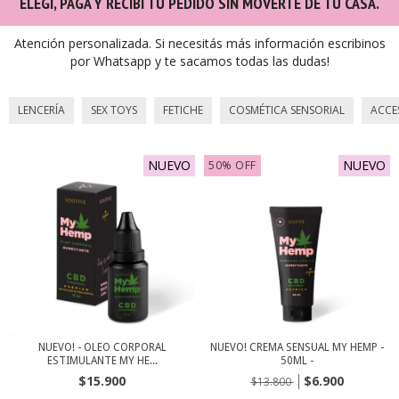
ELEGÍ, PAGÁ Y RECIBÍ TU PEDIDO SIN MOVERTE DE TU CASA.
Atención personalizada. Si necesitás más información escribinos
por Whatsapp y te sacamos todas las dudas!
LENCERÍA
SEX TOYS
FETICHE
COSMÉTICA SENSORIAL
ACCE
NUEVO
NUEVO
50
%
OFF
NUEVO! - OLEO CORPORAL
NUEVO! CREMA SENSUAL MY HEMP -
ESTIMULANTE MY HE...
50ML -
$15.900
$6.900
$13.800