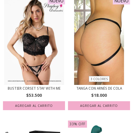
NUEVO
NUEVO
3 COLORES
BUSTIER CORSET STAY WITH ME
TANGA CON ARNÉS DE COLA
$53.500
$18.000
AGREGAR AL CARRITO
AGREGAR AL CARRITO
33
%
OFF