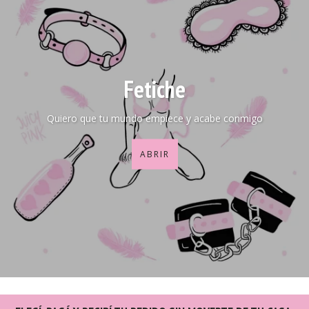
Fetiche
Quiero que tu mundo empiece y acabe conmigo
ABRIR