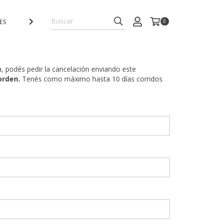
ES
ACCESORIOS
GANGA SALE
GIFT CARD
0
TODOS LOS PR
a, podés pedir la cancelación enviando este
orden.
Tenés como máximo hasta 10 días corridos