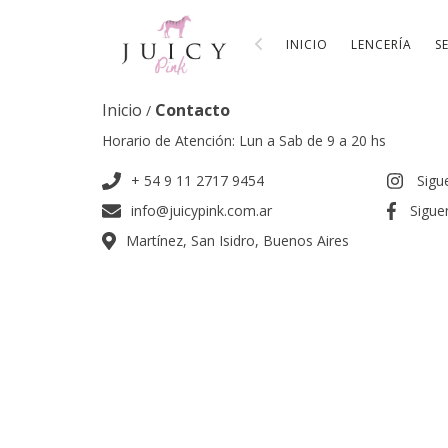
INICIO
LENCERÍA
S
Inicio
Contacto
/
Horario de Atención: Lun a Sab de 9 a 20 hs
+ 54 9 11 2717 9454
Sigu
info@juicypink.com.ar
Sigue
Martínez, San Isidro, Buenos Aires